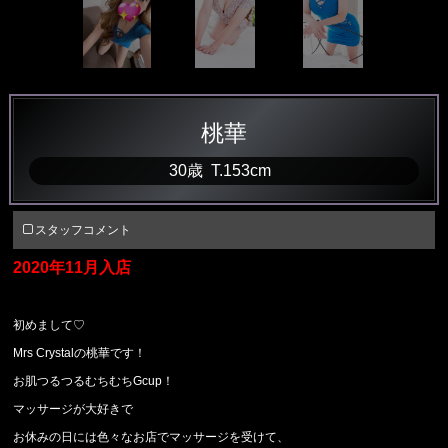
名
古
屋
の
桃華
プ
30歳
T
.153cm
ロ
フ
スタッフコメント
ィ
2020年11月入店
ー
ル
初めまして
♡
Mrs Crystal
の桃華です！
お肌つるつるむちむち
Gcup
！
マッサージが大好きで
お休みの日には色々なお店でマッサージを受けて、