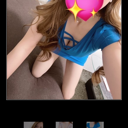
ス
テ
M
r
s
C
r
y
s
t
a
l