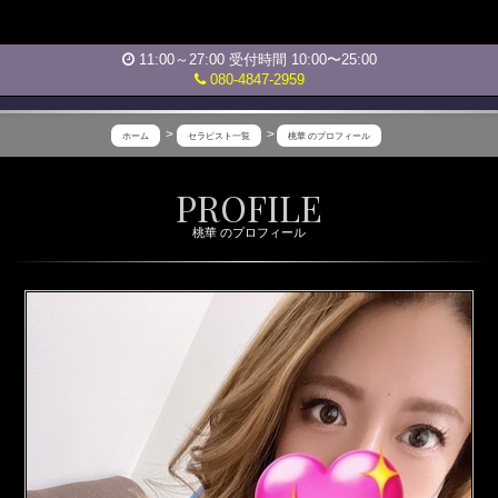
11:00～27:00 受付時間 10:00〜25:00
080-4847-2959
ホーム
セラピスト一覧
桃華 のプロフィール
大
PROFILE
人
桃華 のプロフィール
の
高
級
メ
ン
ズ
エ