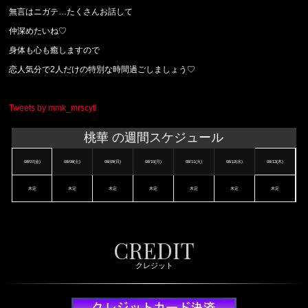
無言はニガテ
…
たくさんお話して
仲深めたいね
♡
身体も心も癒しますので
恋人気分で
2
人だけの特別な時間過ごしましょう
♡
Tweets by mmk_mrscytl
桃華 の週間スケジュール
08/07(金)
08/08(土)
08/09(日)
08/10(月)
08/11(火)
08/12(水)
08/13(木)
未定
未定
未定
未定
未定
未定
未定
CREDIT
クレジット