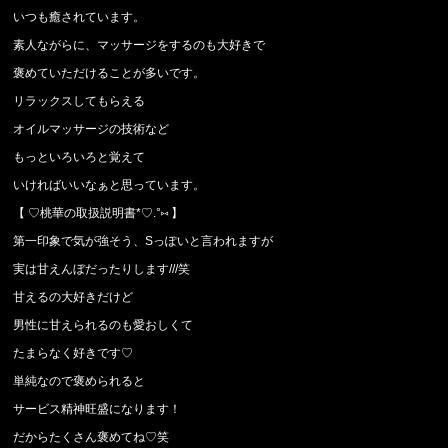
いつも癒されています。
素人ながらに、マッサージをするのも大好きで
褒めていただけることが多いです。
リラックスしてもらえる
オイルマッサージの技術など
もっといろいろと覚えて
いければいいなぁと思っています。
【
♡
桃華の取扱説明書
*♡.°
⑅
】
第一印象で気が強そう、
S
っぽいと言われますが
実は甘えんぼだったりします
///
笑
甘えるの大好きだけど
男性に甘えられるのも愛おしくて
たまらなく好きです
♡
単純なので褒められると
サービス精神旺盛になります！
だからたくさん褒めてね
♡
笑