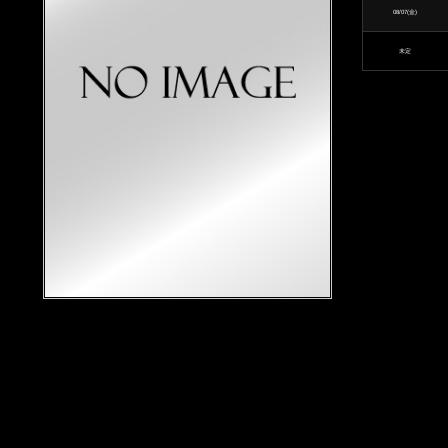
08/07(金)
エ
未定
ス
テ
M
r
s
C
r
y
s
t
a