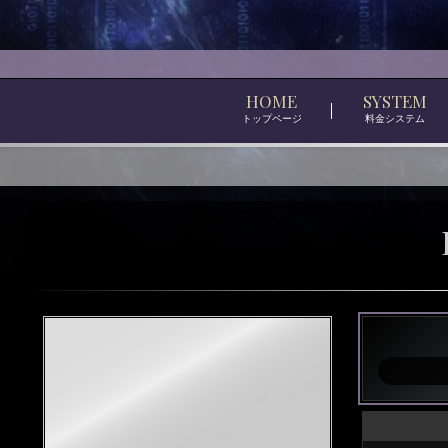
HOME
SYSTEM
トップページ
料金システム
大
人
の
高
級
メ
ン
ズ