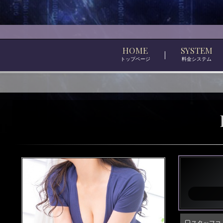
HOME
SYSTEM
トップページ
料金システム
大
人
の
高
級
メ
ン
ズ