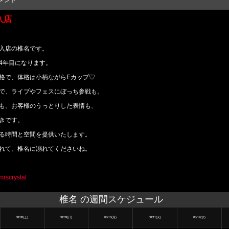
メント
入店
入店の椎名です。
4年目になります。
格で、体格は小柄ながらEカップ♡
で、ライブやフェスにぼっち参戦も。
も、お客様のうっとりした表情も、
きです。
る時間と空間を提供いたします。
れて、椎名に溺れてくださいね。
mrscrystal
椎名 の週間スケジュール
08/08(土)
08/09(日)
08/10(月)
08/11(火)
08/12(水)