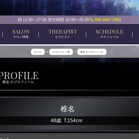
11:00～27:00 受付時間 10:00〜25:00
080-4847-2959
SALON
THERAPIST
SCHEDULE
サロン情報
セラピスト
スケジュール
ホーム
セラピスト一覧
椎名 のプロフィール
PROFILE
椎名 のプロフィール
椎名
48歳
T
.154cm