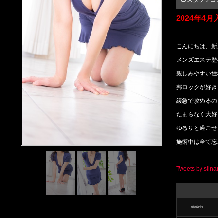
スタッフコ
エ
2024年4月
ス
テ
こんにちは、新
メンズエステ歴
親しみやすい性
M
邦ロックが好き
r
緩急で攻めるの
s
たまらなく大好
C
ゆるりと過ごせ
r
施術中は全て忘
y
Tweets by siina
s
t
a
08/07(金)